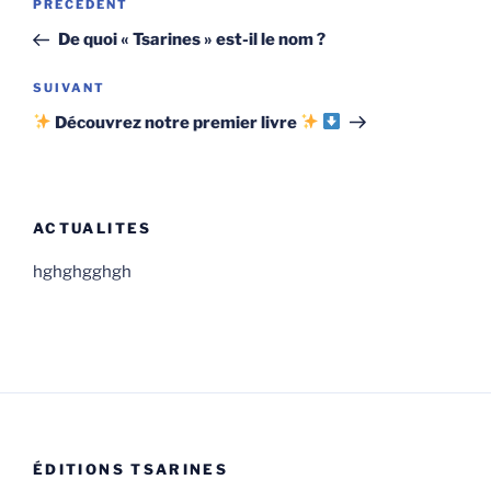
Article
PRÉCÉDENT
de
précédent
De quoi « Tsarines » est-il le nom ?
l’article
Article
SUIVANT
suivant
Découvrez notre premier livre
ACTUALITES
hghghgghgh
ÉDITIONS TSARINES