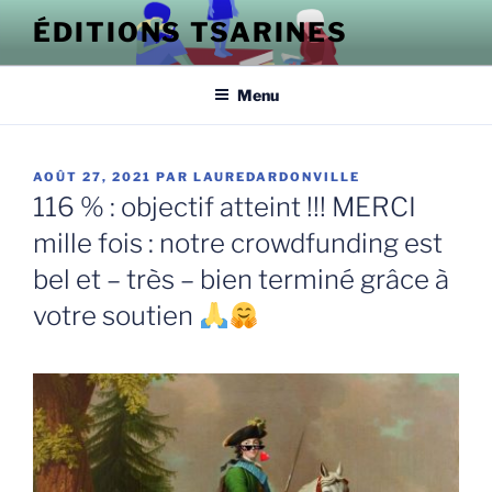
Aller
ÉDITIONS TSARINES
au
contenu
principal
Menu
PUBLIÉ
AOÛT 27, 2021
PAR
LAUREDARDONVILLE
LE
116 % : objectif atteint !!! MERCI
mille fois : notre crowdfunding est
bel et – très – bien terminé grâce à
votre soutien